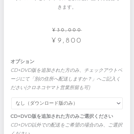
きます。
元
現
¥
30,000
の
在
¥
9,800
価
の
格
価
健
オプション
は
格
康
CD+DVD版を追加された方のみ、チェックアウトペ
¥30,000
は
を
ージにて「別の住所へ配送しますか？」へご記入く
で
¥9,800
引
ださい(クロネコヤマト営業所留も可)
し
で
き
た。
す。
寄
せ
CD+DVD版を追加された方のみご選択ください
る-
CD+DVD以外での配送をご希望の場合のみ、ご選択
サ
ください