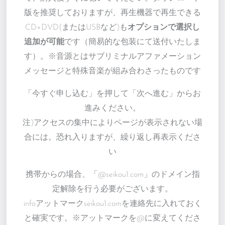
版を推奨しておりますが、再生機器で再生できる
CD+DVD(またはUSBなど)も
オプションで選択し
追加が可能
です（簡易的な包装にて送付いたしま
す）。※音源とはサブリミナルアファメーション
メッセージと特殊音楽が組み合わさったものです
「今すぐ申し込む」を押して「次へ進む」からお
進みください。
注)アクセスの集中によりページが表示されない場
合には。恐れ入りますが、繰り返し再表示くださ
い
携帯からの場合、「@seikou1.com」のドメイン指
定解除を行う必要がございます。
infoアットマークseikou1.comを連絡先に入れておく
と確実です。※アットマークを@に変えてくださ