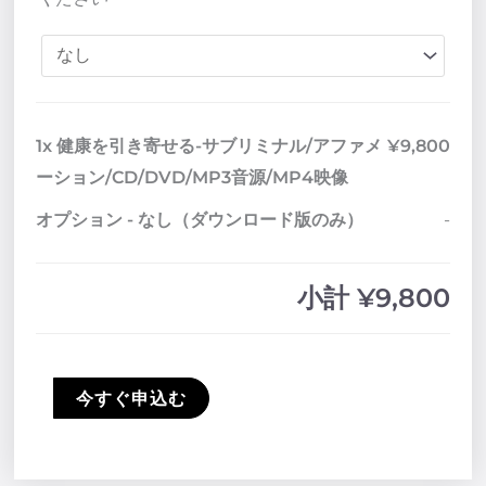
ブ
リ
ミ
ナ
ル/
1x
健康を引き寄せる-サブリミナル/アファメ
¥9,800
ア
ーション/CD/DVD/MP3音源/MP4映像
フ
オプション
-
なし（ダウンロード版のみ）
-
ァ
メ
小計
¥9,800
ー
シ
ョ
ン/CD/DVD/MP3
今すぐ申込む
音
源/MP4