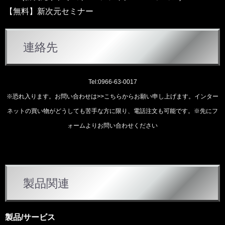
【無料】新次元セミナー
連絡先
Tel:0966-63-0017
※恐れ入ります。お問い合わせは
>>こちらから
お願い申し上げます。インター
ネットの買い物がどうしても苦手な方に限り、電話注文も可能です。※先にフ
ォームよりお問い合わせください
カ
製品関連
テ
ゴ
リ
製品/サービス