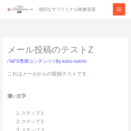
内
強烈なサブリミナル映像音源
容
を
ス
キ
ッ
メール投稿のテストz
プ
/
NFS専用コンテンツ
/ By
kuho norimi
これはメールからの投稿テストです。
濃い文字
ステップ１
ステップ２
ステップ３