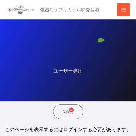
内
強烈なサブリミナル映像音源
容
を
ス
キ
ッ
プ
ユーザー専用
0
C
¥
0
a
r
t
このページを表示するにはログインする必要があります。