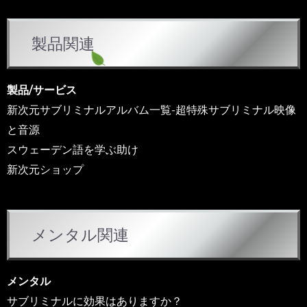
カ
製品関連
テ
ゴ
リ
製品/サービス
ー
新次元サブリミナルアルバム一覧-超特殊サブリミナル映像
と音源
スウェーデン語を学ぶ助け
新次元ショップ
メンタル関連
メンタル
サブリミナルに効果はありますか？