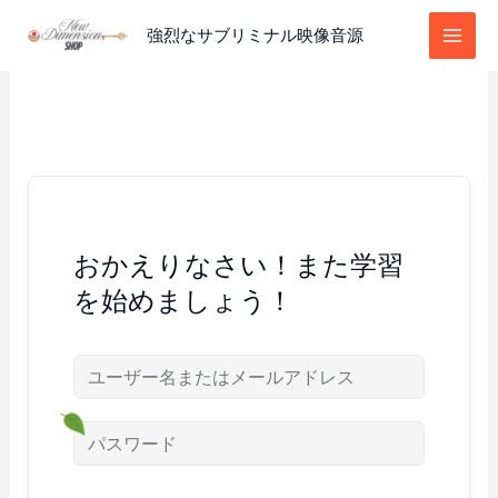
内
強烈なサブリミナル映像音源
容
を
ス
キ
ッ
プ
おかえりなさい！また学習
を始めましょう！