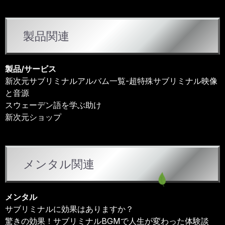
カ
製品関連
テ
ゴ
リ
製品/サービス
ー
新次元サブリミナルアルバム一覧-超特殊サブリミナル映像
と音源
スウェーデン語を学ぶ助け
新次元ショップ
メンタル関連
メンタル
サブリミナルに効果はありますか？
驚きの効果！サブリミナルBGMで人生が変わった体験談