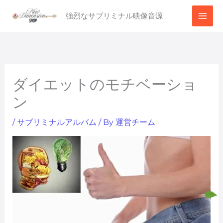
内
強烈なサブリミナル映像音源
容
を
ス
キ
ッ
ダイエットのモチベーショ
プ
ン
/
サブリミナルアルバム
/ By
運営チーム