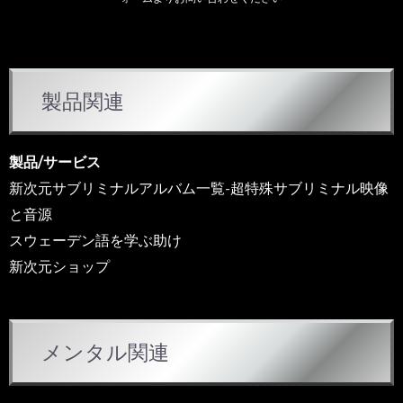
カ
製品関連
テ
ゴ
リ
製品/サービス
ー
新次元サブリミナルアルバム一覧-超特殊サブリミナル映像
と音源
スウェーデン語を学ぶ助け
新次元ショップ
メンタル関連