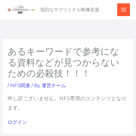
内
強烈なサブリミナル映像音源
容
を
ス
キ
ッ
あるキーワードで参考にな
プ
る資料などが見つからない
ための必殺技！！！
/
NFS関連
/ By
運営チーム
申し訳ございません。NFS専用のコンテンツとなり
ます。
ログイン