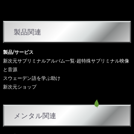
カ
製品関連
テ
ゴ
リ
製品/サービス
ー
新次元サブリミナルアルバム一覧-超特殊サブリミナル映像
と音源
スウェーデン語を学ぶ助け
新次元ショップ
メンタル関連