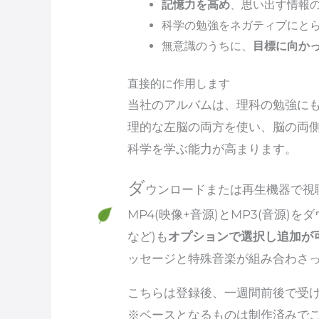
記憶力を高め
、思い出す情報
科学の勉強をネガティブにと
無意識のうちに、
目標に向か
直接的に作用します
当社のアルバムは、理科の勉強に
理的な左脳の両方を使い、脳の両
科学を学ぶ能力が高まります。
ダ
ウンロードまたは再生機器で視
MP4(映像+音源)とMP3(音源
など)も
オプションで選択し追加が
ッセージと特殊音楽が組み合わさ
こちらは登録後、一週間前後で受け
※ベースとなるものは制作済みで