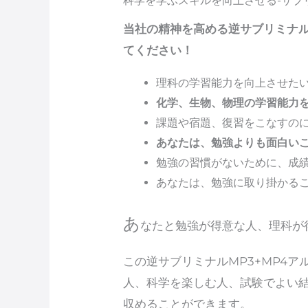
科学を学ぶスキルを向上させる-サブリミ
当社の精神を高める逆サブリミナ
てください！
理科の学習能力を向上させた
化学、生物、物理の学習能力
課題や宿題、復習をこなすの
あなたは、勉強よりも面白い
勉強の習慣がないために、成
あなたは、勉強に取り掛かる
あ
なたと勉強が得意な人、理科が
この逆サブリミナルMP3+MP4
人、科学を楽しむ人、試験でよい
収めることができます。