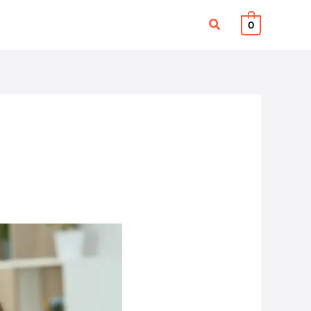
検
0
索