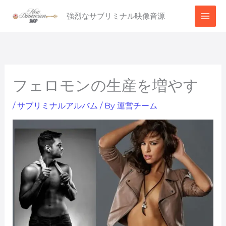
内
強烈なサブリミナル映像音源
容
を
ス
キ
ッ
フェロモンの生産を増やす
プ
/
サブリミナルアルバム
/ By
運営チーム