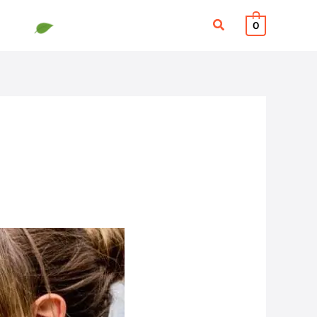
検
0
索