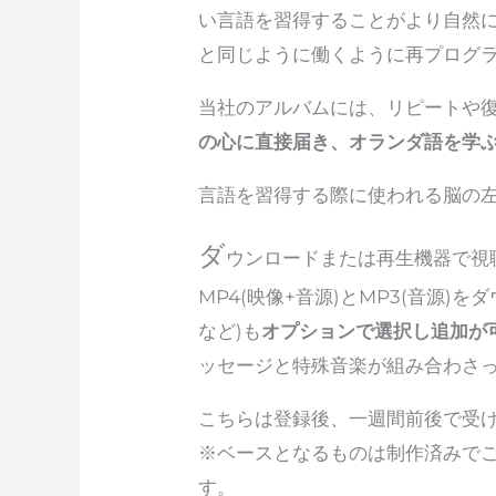
い言語を習得することがより自然
と同じように働くように再プログ
当社のアルバムには、リピートや
の心に直接届き、オランダ語を学
言語を習得する際に使われる脳の
ダ
ウンロードまたは再生機器で視
MP4(映像+音源)とMP3(音源
など)も
オプションで選択し追加が
ッセージと特殊音楽が組み合わさ
こちらは登録後、一週間前後で受け
※ベースとなるものは制作済みで
す。