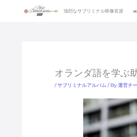
内
強烈なサブリミナル映像音源
H
容
を
ス
キ
ッ
プ
オランダ語を学ぶ
/
サブリミナルアルバム
/ By
運営チ