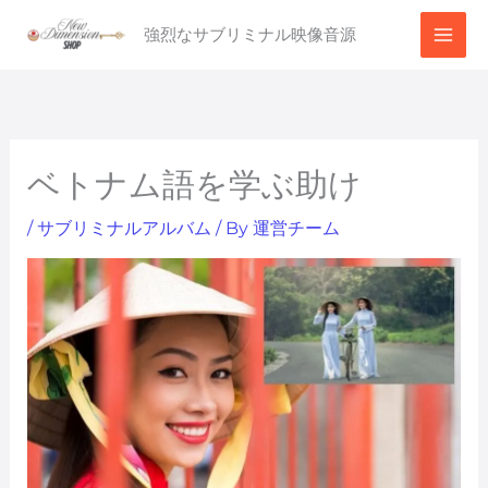
内
強烈なサブリミナル映像音源
容
を
ス
キ
ッ
ベトナム語を学ぶ助け
プ
/
サブリミナルアルバム
/ By
運営チーム