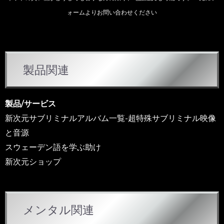
ォームよりお問い合わせください
カ
製品関連
テ
ゴ
リ
製品/サービス
ー
新次元サブリミナルアルバム一覧-超特殊サブリミナル映像
と音源
スウェーデン語を学ぶ助け
新次元ショップ
メンタル関連