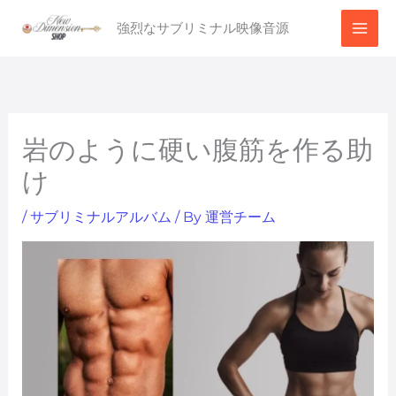
内
強烈なサブリミナル映像音源
容
を
ス
キ
ッ
岩のように硬い腹筋を作る助
プ
け
/
サブリミナルアルバム
/ By
運営チーム