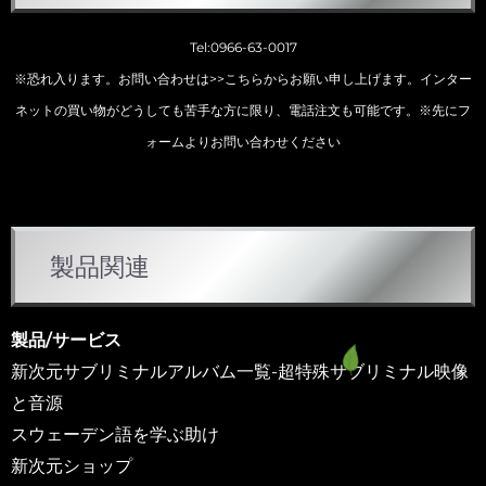
Tel:0966-63-0017
※恐れ入ります。お問い合わせは
>>こちらから
お願い申し上げます。インター
ネットの買い物がどうしても苦手な方に限り、電話注文も可能です。※先にフ
ォームよりお問い合わせください
カ
製品関連
テ
ゴ
リ
製品/サービス
ー
新次元サブリミナルアルバム一覧-超特殊サブリミナル映像
と音源
スウェーデン語を学ぶ助け
新次元ショップ