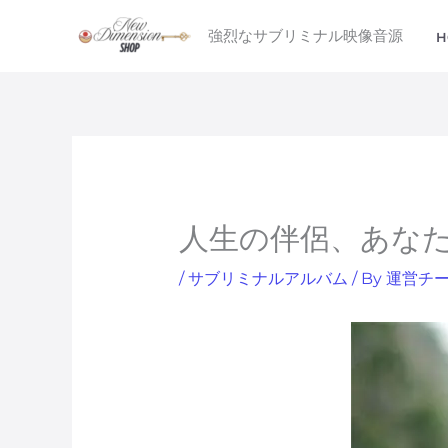
内
強烈なサブリミナル映像音源
H
容
を
ス
キ
ッ
プ
人生の伴侶、あな
/
サブリミナルアルバム
/ By
運営チ