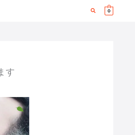
検
0
索
ます