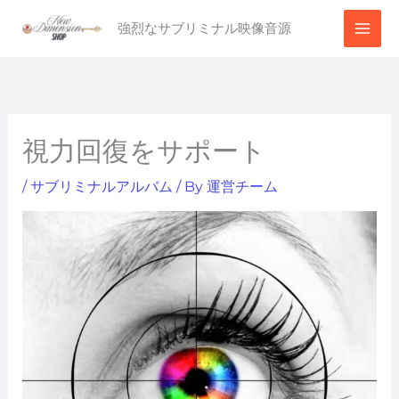
内
強烈なサブリミナル映像音源
容
を
ス
キ
ッ
視力回復をサポート
プ
/
サブリミナルアルバム
/ By
運営チーム