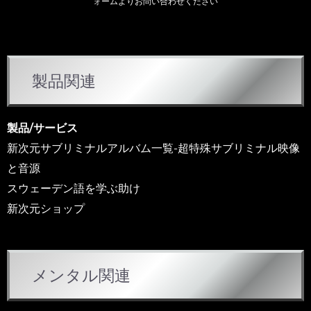
ォームよりお問い合わせください
カ
製品関連
テ
ゴ
リ
製品/サービス
ー
新次元サブリミナルアルバム一覧-超特殊サブリミナル映像
と音源
スウェーデン語を学ぶ助け
新次元ショップ
メンタル関連