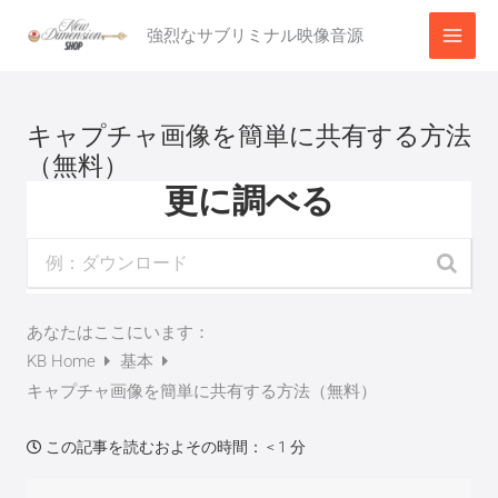
内
強烈なサブリミナル映像音源
容
を
ス
キャプチャ画像を簡単に共有する方法
キ
（無料）
ッ
更に調べる
プ
あなたはここにいます：
KB Home
基本
キャプチャ画像を簡単に共有する方法（無料）
この記事を読むおよその時間：
< 1 分