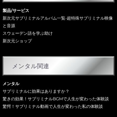
ゴ
リ
製品/サービス
ー
新次元サブリミナルアルバム一覧-超特殊サブリミナル映像
と音源
スウェーデン語を学ぶ助け
新次元ショップ
メンタル関連
メンタル
サブリミナルに効果はありますか？
驚きの効果！サブリミナルBGMで人生が変わった体験談
驚愕！サブリミナル動画で人生が変わった私の体験談