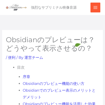
内
強烈なサブリミナル映像音源
容
を
ス
キ
ッ
Obsidianのプレビューは？
プ
どうやって表示させるの？
/
便利
/ By
運営チーム
目次
序章
Obsidianのプレビュー機能の使い方
Obsidianでのプレビュー表示のメリットと
デメリット
Obsidianのプレビュー機能を活用した効果