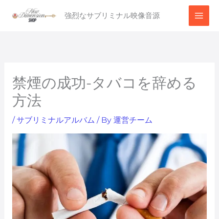
内
強烈なサブリミナル映像音源
容
を
ス
キ
ッ
禁煙の成功-タバコを辞める
プ
方法
/
サブリミナルアルバム
/ By
運営チーム