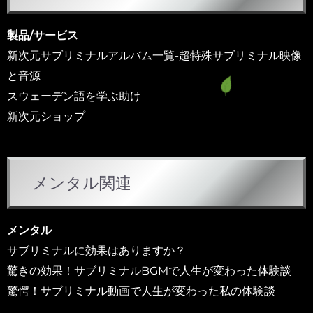
ゴ
リ
製品/サービス
ー
新次元サブリミナルアルバム一覧-超特殊サブリミナル映像
と音源
スウェーデン語を学ぶ助け
新次元ショップ
メンタル関連
メンタル
サブリミナルに効果はありますか？
驚きの効果！サブリミナルBGMで人生が変わった体験談
驚愕！サブリミナル動画で人生が変わった私の体験談